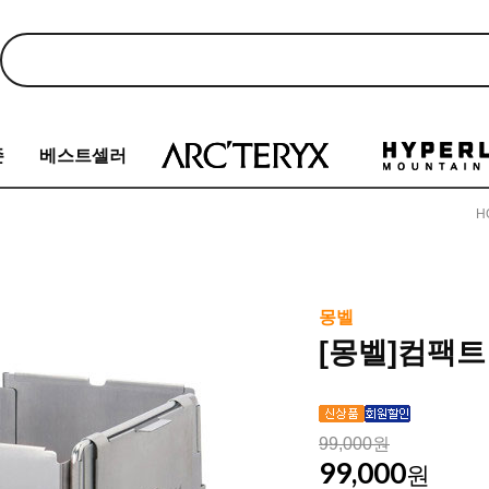
존
베스트셀러
H
몽벨
[몽벨]컴팩트 
99,000원
99,000
원