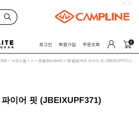
0
로그인
회원가입
주문조회
OME
>
브랜드몰
>
ㅁ
>
몽벨(montbell)
> [몽벨]컴팩트 파이어 핏 (JBEIXUPF371)
파이어 핏 (JBEIXUPF371)