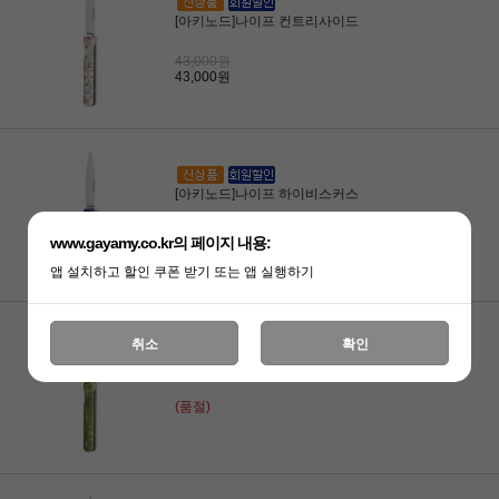
[아키노드]나이프 컨트리사이드
43,000원
43,000원
[아키노드]나이프 하이비스커스
43,000원
www.gayamy.co.kr의 페이지 내용:
43,000원
앱 설치하고 할인 쿠폰 받기 또는 앱 실행하기
취소
확인
[아키노드]나이프 다운타운 그린
(품절)