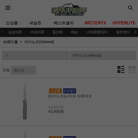
신상품
세일존
베스트셀러
ARCTERYX
HYPERLITE
남성의류
여성의류
등산화
배낭
스틱/운행장비
등반장비
브랜드몰
아키노드(Akinod)
정렬
[아키노드]나이프 아르데코
43,000원
43,000원