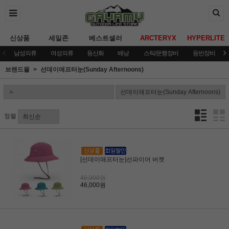
신상품
세일존
베스트셀러
ARCTERYX
HYPERLITE
남성의류
여성의류
등산화
배낭
스틱/운행장비
등반장비
브랜드몰
선데이애프터눈(Sunday Afternoons)
정렬
[선데이애프터눈]선파이어 버켓
46,000원
46,000원