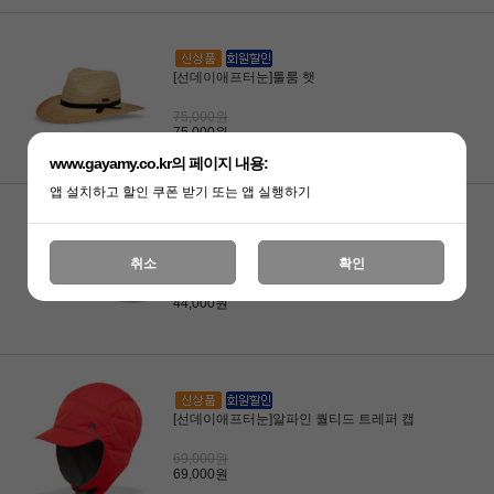
[선데이애프터눈]툴룸 햇
75,000원
75,000원
www.gayamy.co.kr의 페이지 내용:
앱 설치하고 할인 쿠폰 받기 또는 앱 실행하기
[선데이애프터눈]썬워드 바이저
취소
확인
44,000원
44,000원
[선데이애프터눈]알파인 퀄티드 트레퍼 캡
69,000원
69,000원