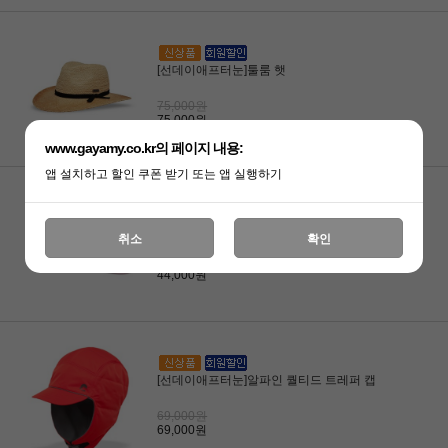
[선데이애프터눈]툴룸 햇
75,000원
75,000원
www.gayamy.co.kr의 페이지 내용:
앱 설치하고 할인 쿠폰 받기 또는 앱 실행하기
[선데이애프터눈]썬워드 바이저
취소
확인
44,000원
44,000원
[선데이애프터눈]알파인 퀄티드 트레퍼 캡
69,000원
69,000원