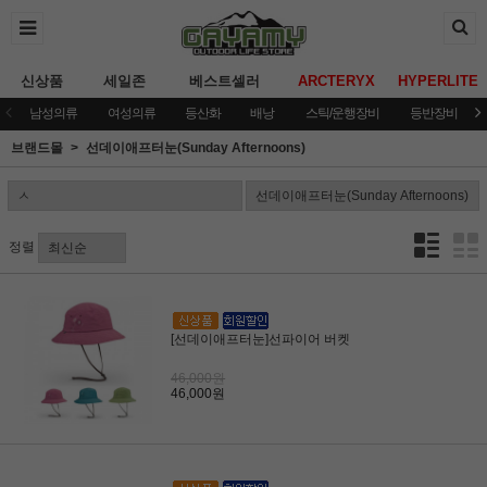
신상품
세일존
베스트셀러
ARCTERYX
HYPERLITE
남성의류
여성의류
등산화
배낭
스틱/운행장비
등반장비
브랜드몰
선데이애프터눈(Sunday Afternoons)
정렬
[선데이애프터눈]선파이어 버켓
46,000원
46,000원