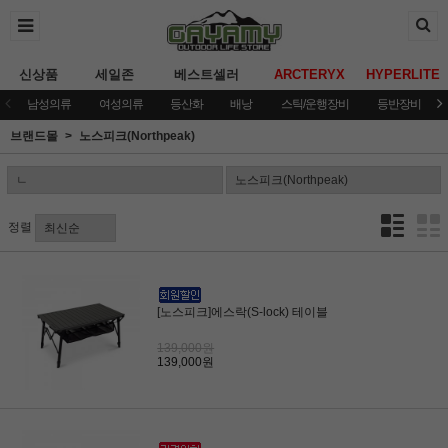
신상품
세일존
베스트셀러
ARCTERYX
HYPERLITE
남성의류
여성의류
등산화
배낭
스틱/운행장비
등반장비
브랜드몰
노스피크(Northpeak)
정렬
[노스피크]에스락(S-lock) 테이블
139,000원
139,000원