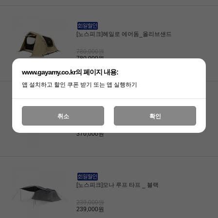
[노스피크]헤일로 에어돔_올리브샌드
780,000원
780,000원
www.gayamy.co.kr의 페이지 내용:
앱 설치하고 할인 쿠폰 받기 또는 앱 실행하기
[노스피크]헤일로 타프 플라이_올리브샌드
취소
확인
370,000원
370,000원
[노스피크]모나 루프 타프 _ 블랙
239,000원
239,000원