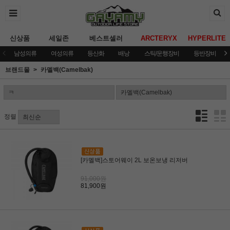
신상품
세일존
베스트셀러
ARCTERYX
HYPERLITE
남성의류
여성의류
등산화
배낭
스틱/운행장비
등반장비
브랜드몰
카멜백(Camelbak)
정렬
[카멜백]스토어웨이 2L 보온보냉 리저버
91,000원
81,900원