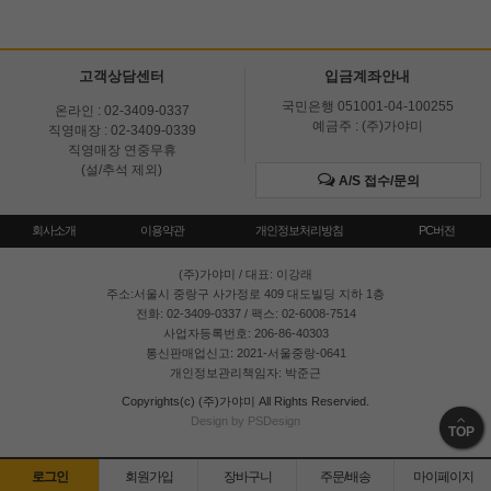
고객상담센터
입금계좌안내
국민은행 051001-04-100255
온라인 : 02-3409-0337
예금주 : (주)가야미
직영매장 : 02-3409-0339
직영매장 연중무휴
(설/추석 제외)
A/S 접수/문의
회사소개
이용약관
개인정보처리방침
PC버전
(주)가야미
/ 대표: 이강래
주소:서울시 중랑구 사가정로 409 대도빌딩 지하 1층
전화: 02-3409-0337 / 팩스: 02-6008-7514
사업자등록번호: 206-86-40303
통신판매업신고: 2021-서울중랑-0641
개인정보관리책임자: 박준근
Copyrights(c) (주)가야미 All Rights Reservied.
Design by PSDesign
TOP
로그인
회원가입
장바구니
주문/배송
마이페이지