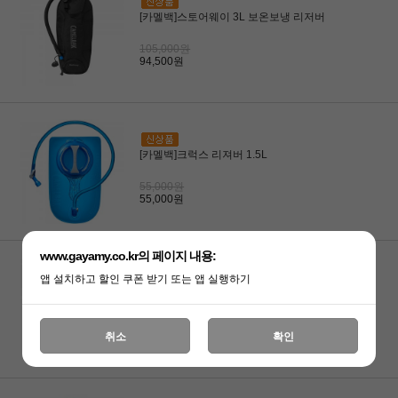
[카멜백]스토어웨이 3L 보온보냉 리저버
105,000원
94,500원
[카멜백]크럭스 리져버 1.5L
55,000원
55,000원
www.gayamy.co.kr의 페이지 내용:
앱 설치하고 할인 쿠폰 받기 또는 앱 실행하기
[카멜백]크럭스 리져버 3L
70,000원
취소
확인
70,000원